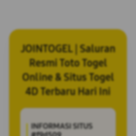
JOINTOGEL | Saluran
Resmi Toto Togel
Online & Situs Togel
4D Terbaru Hari Ini
INFORMASI SITUS
#f9d509