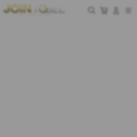
Skip
to
Cari
Troli
Login
Navigation
content