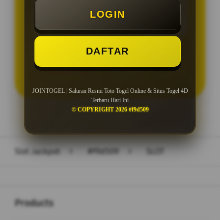
LOGIN
Minimal Withdraw Rp 50.000
DAFTAR
LOGIN
DAFTAR
JOINTOGEL | Saluran Resmi Toto Togel Online & Situs Togel 4D
Terbaru Hari Ini
© COPYRIGHT 2026 #f9d509
Layer Popup Close
Slot Jackpot
>
#f9d509
>
SLOT
Buka
Footer Navigation
Products