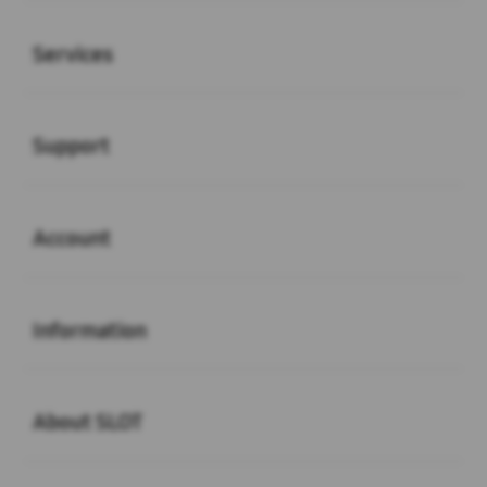
Buka
Services
Buka
Support
Buka
Account
Buka
Information
Buka
About SLOT