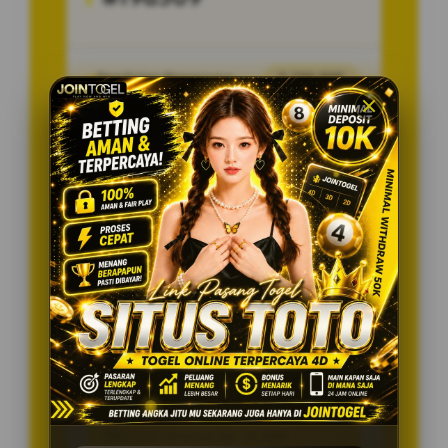
Penilaian Pengguna
5.236.895
Sistem Pembayaran
4 Metode
Layanan Support
24/7
Platform
Multi-Device
PENAWARAN SPESIAL
BONUS NEW MEMBER 150%
Minimal Deposit Rp. 10.000