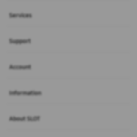
Buka
Services
Buka
Support
Buka
Account
Buka
Information
Buka
About SLOT