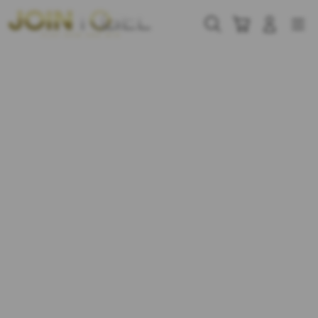
Skip
to
Cari
Troli
Login
Navigation
content