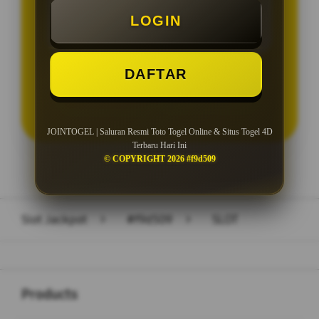
LOGIN
Minimal Withdraw Rp 50.000
DAFTAR
LOGIN
DAFTAR
JOINTOGEL | Saluran Resmi Toto Togel Online & Situs Togel 4D
Terbaru Hari Ini
© COPYRIGHT 2026 #f9d509
Layer Popup Close
Slot Jackpot
>
#f9d509
>
SLOT
Buka
Footer Navigation
Products