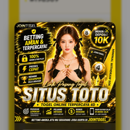
Penilaian Pengguna
5.236.895
Sistem Pembayaran
4 Metode
Layanan Support
24/7
Platform
Multi-Device
PENAWARAN SPESIAL
BONUS NEW MEMBER 150%
Minimal Deposit Rp. 10.000