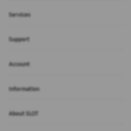
Buka
Services
Buka
Support
Buka
Account
Buka
Information
Buka
About SLOT