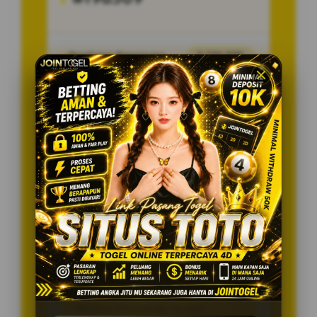
Penilaian Pengguna
5.236.895
Sistem Pembayaran
4 Metode
Layanan Support
24/7
Platform
Multi-Device
PENAWARAN SPESIAL
BONUS NEW MEMBER 150%
Minimal Deposit Rp. 10.000