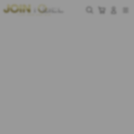
Skip
to
Cari
Troli
Login
Navigation
content