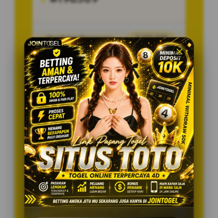
Penilaian Pengguna
5.236.895
Sistem Pembayaran
4 Metode
Layanan Support
24/7
Platform
Multi-Device
PENAWARAN SPESIAL
BONUS NEW MEMBER 150%
Minimal Deposit Rp. 10.000