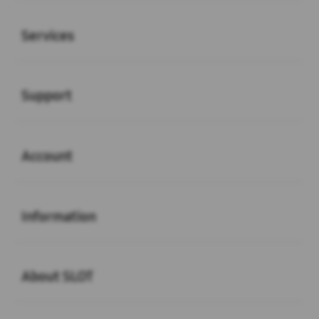
Buka
Services
Buka
Support
Buka
Account
Buka
Information
Buka
About SLOT