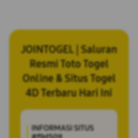
JOINTOGEL | Saluran
Resmi Toto Togel
Online & Situs Togel
4D Terbaru Hari Ini
INFORMASI SITUS
#f9d509