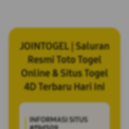
JOINTOGEL | Saluran
Resmi Toto Togel
Online & Situs Togel
4D Terbaru Hari Ini
INFORMASI SITUS
#f9d509