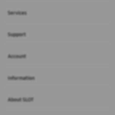
Buka
Services
Buka
Support
Buka
Account
Buka
Information
Buka
About SLOT