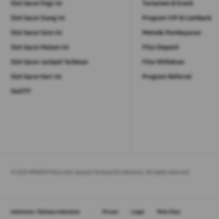
Slot Gacor Pagi Ini
Turnamen & Event
Slot Gacor Siang Ini
Program VIP & Cashback
Slot Gacor Sore Ini
Metode Pembayaran
Slot Gacor Malam Ini
Fitur Deposit
Slot Gacor Jackpot Terbesar
Fitur Withdraw
Slot Gacor Hari Ini
Program Referral
Slot777
© 2025 #f9d509 Situs Slot Jackpot Terbesar Di Indonesia. All rights reserved.
Privasi
Legal
Peta Situs
Indonesia / Bahasa Indonesia