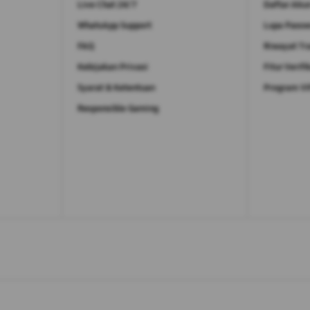
Live Chat 24/7
Daftar Aku
WhatsApp Support
Lupa Passw
FAQ
Riwayat Tr
Kebijakan Privasi
Fitur Verifi
Syarat & Ketentuan
Program VI
Responsible Gaming