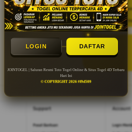
Minimal Depos
Minimal With
LOGIN
DAFTAR
JOINTOGEL | Saluran Resmi Toto Togel Online & Situs Togel 4D Terbaru
Hari Ini
© COPYRIGHT 2026 #f9d509
Support
Account
Pusat Bantuan
Login Mem