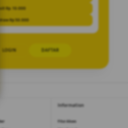
it Rp. 10.000
draw Rp 50.000
LOGIN
DAFTAR
Information
ber
Fitur Akses