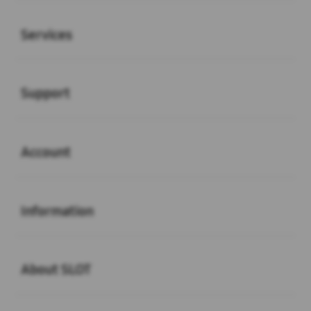
Buka
Services
Buka
Support
Buka
Account
Buka
Information
Buka
About SLOT