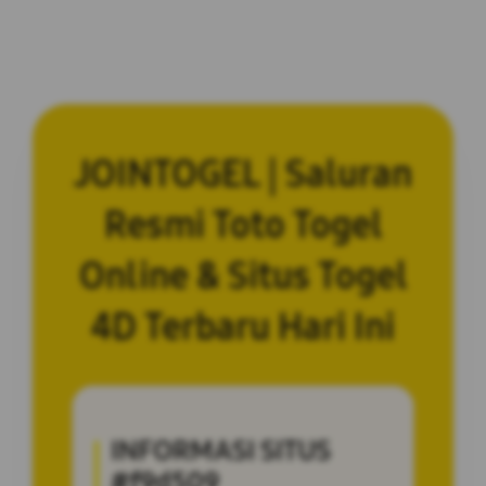
JOINTOGEL | Saluran
Resmi Toto Togel
Online & Situs Togel
4D Terbaru Hari Ini
INFORMASI SITUS
#f9d509