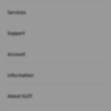
Buka
Services
Buka
Support
Buka
Account
Buka
Information
Buka
About SLOT