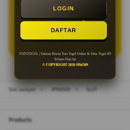
LOGIN
Minimal Withdraw Rp 50.000
DAFTAR
LOGIN
DAFTAR
JOINTOGEL | Saluran Resmi Toto Togel Online & Situs Togel 4D
Terbaru Hari Ini
© COPYRIGHT 2026 #f9d509
Layer Popup Close
Slot Jackpot
>
#f9d509
>
SLOT
Buka
Footer Navigation
Products