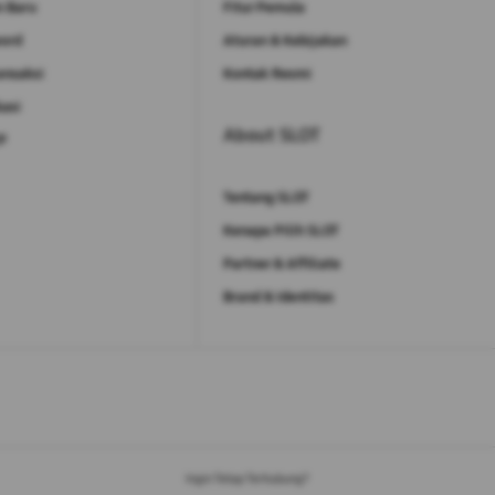
n Baru
Fitur Pemula
ord
Aturan & Kebijakan
ansaksi
Kontak Resmi
kasi
About SLOT
P
Tentang SLOT
Kenapa Pilih SLOT
Partner & Affiliate
Brand & Identitas
Ingin Tetap Terhubung?