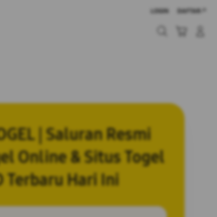
LOGIN
DAFTAR
Cari
Troli
Login/Sign-Up
Cari
GEL | Saluran Resmi
el Online & Situs Togel
 Terbaru Hari Ini