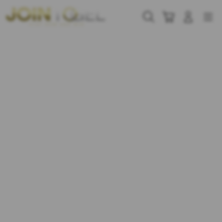
Skip
to
Cari
Troli
Login
Navigation
content