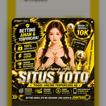
Penilaian Pengguna
5.236.895
Sistem Pembayaran
4 Metode
Layanan Support
24/7
Platform
Multi-Device
PENAWARAN SPESIAL
BONUS NEW MEMBER 150%
Minimal Deposit Rp. 10.000