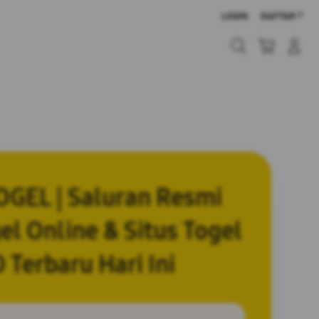
LOGIN
DAFTAR
Cari
Troli
Login/Sign-Up
Cari
GEL | Saluran Resmi
el Online & Situs Togel
 Terbaru Hari Ini