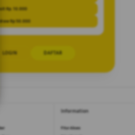
it Rp. 10.000
draw Rp 50.000
LOGIN
DAFTAR
Information
ber
Fitur Akses