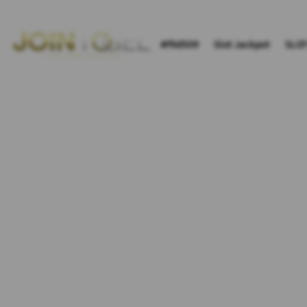
Skip
to
content
#f9d509
Slot Jackpot
SLOT