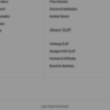
n Baru
Fitur Pemula
ord
Aturan & Kebijakan
ansaksi
Kontak Resmi
kasi
About SLOT
P
Tentang SLOT
Kenapa Pilih SLOT
Partner & Affiliate
Brand & Identitas
Ingin Tetap Terhubung?