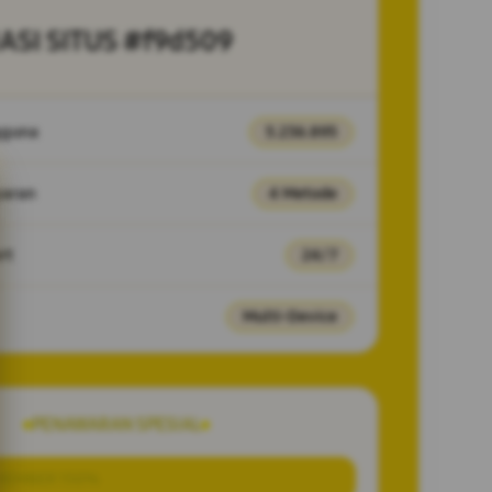
SI SITUS #f9d509
gguna
5.236.895
yaran
4 Metode
rt
24/7
Multi-Device
PENAWARAN SPESIAL
MEMBER 150%