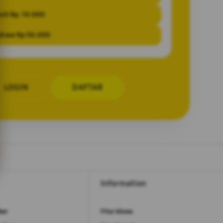
it Rp. 10.000
draw Rp 50.000
LOGIN
DAFTAR
Information
ber
Fitur Akses