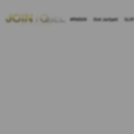
Skip
to
content
#f9d509
Slot Jackpot
SLOT