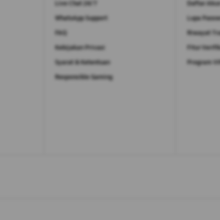
Live Chat 24/7
Daftar Aku
WhatsApp Support
Lupa Passw
FAQ
Riwayat Tr
Kebijakan Privasi
Fitur Verifi
Syarat & Ketentuan
Program VI
Responsible Gaming