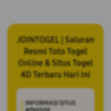
JOINTOGEL | Saluran
Resmi Toto Togel
Online & Situs Togel
4D Terbaru Hari Ini
INFORMASI SITUS
#f9d509