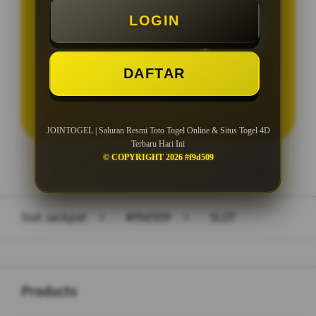
LOGIN
Minimal Withdraw Rp 50.000
DAFTAR
LOGIN
DAFTAR
JOINTOGEL | Saluran Resmi Toto Togel Online & Situs Togel 4D
Terbaru Hari Ini
© COPYRIGHT 2026 #f9d509
Layer Popup Close
Slot Jackpot
>
#f9d509
>
SLOT
Buka
Footer Navigation
Products