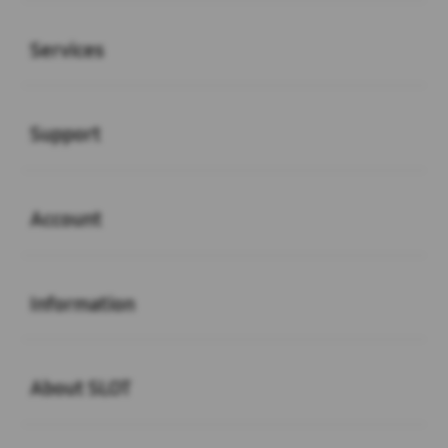
Buka
Services
Buka
Support
Buka
Account
Buka
Information
Buka
About SLOT