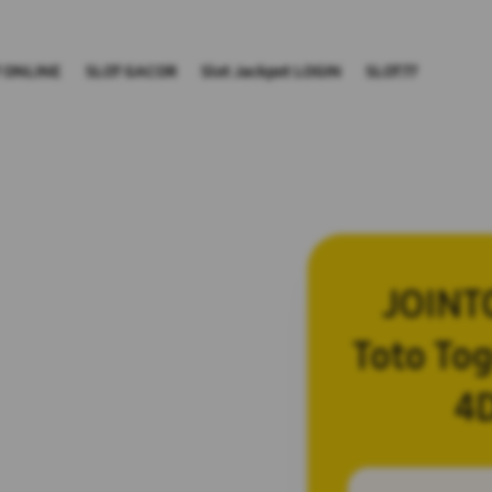
 ONLINE
SLOT GACOR
Slot Jackpot LOGIN
SLOT77
JOINTO
Toto Tog
4D