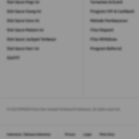
Slot Gacor Pagi Ini
Turnamen & Event
Slot Gacor Siang Ini
Program VIP & Cashback
Slot Gacor Sore Ini
Metode Pembayaran
Slot Gacor Malam Ini
Fitur Deposit
Slot Gacor Jackpot Terbesar
Fitur Withdraw
Slot Gacor Hari Ini
Program Referral
Slot777
© 2025 #f9d509 Situs Slot Jackpot Terbesar Di Indonesia. All rights reserved.
Privasi
Legal
Peta Situs
Indonesia / Bahasa Indonesia