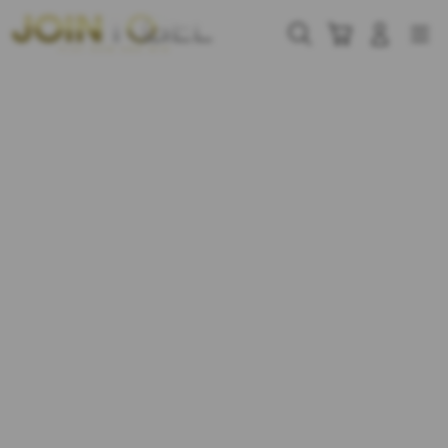
Skip
to
Cari
Troli
Login
Navigation
content