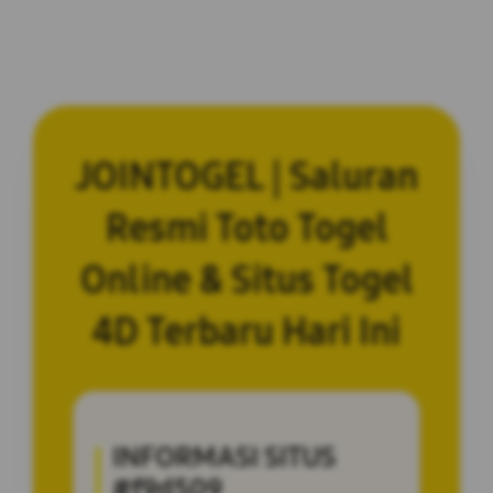
JOINTOGEL | Saluran
Resmi Toto Togel
Online & Situs Togel
4D Terbaru Hari Ini
INFORMASI SITUS
#f9d509