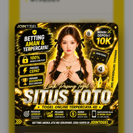
Penilaian Pengguna
5.236.895
Sistem Pembayaran
4 Metode
Layanan Support
24/7
Platform
Multi-Device
PENAWARAN SPESIAL
BONUS NEW MEMBER 150%
Minimal Deposit Rp. 10.000