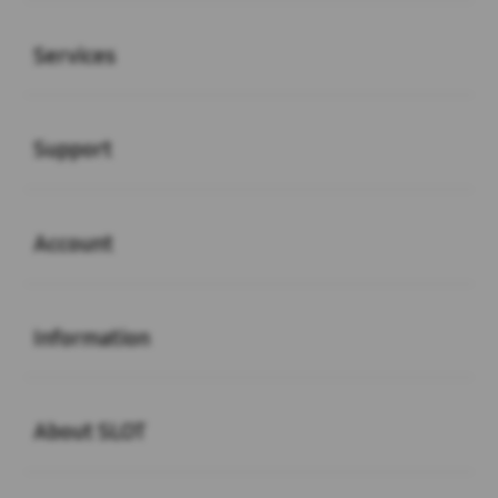
Buka
Services
Buka
Support
Buka
Account
Buka
Information
Buka
About SLOT