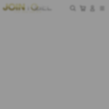
Skip
to
Cari
Troli
Login
Navigation
content