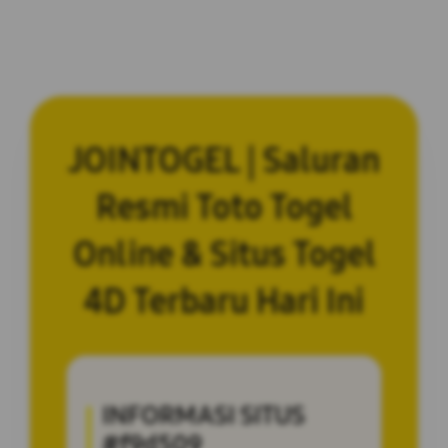
JOINTOGEL | Saluran
Resmi Toto Togel
Online & Situs Togel
4D Terbaru Hari Ini
INFORMASI SITUS
#f9d509