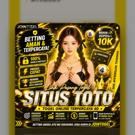
Penilaian Pengguna
5.236.895
Sistem Pembayaran
4 Metode
Layanan Support
24/7
Platform
Multi-Device
PENAWARAN SPESIAL
BONUS NEW MEMBER 150%
Minimal Deposit Rp. 10.000