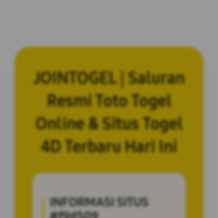
JOINTOGEL | Saluran
Resmi Toto Togel
Online & Situs Togel
4D Terbaru Hari Ini
INFORMASI SITUS
#f9d509