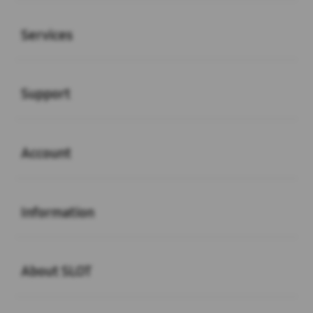
Buka
Services
Buka
Support
Buka
Account
Buka
Information
Buka
About SLOT