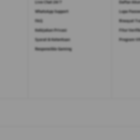
Live Chat 24/7
Daftar Aku
WhatsApp Support
Lupa Passw
FAQ
Riwayat Tr
Kebijakan Privasi
Fitur Verifi
Syarat & Ketentuan
Program VI
Responsible Gaming