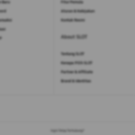
n Baru
Fitur Pemula
ord
Aturan & Kebijakan
ansaksi
Kontak Resmi
kasi
About SLOT
P
Tentang SLOT
Kenapa Pilih SLOT
Partner & Affiliate
Brand & Identitas
Ingin Tetap Terhubung?